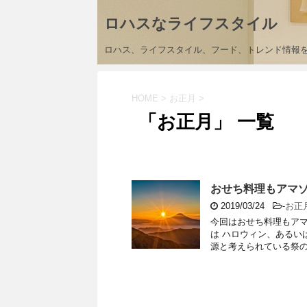
ロハスなライフスタイル
ロハス、ライフスタイル、フード、トレンド情報
HOME
>
お正月
>
「お正月」 一覧
おせち料理もアマゾ
2019/03/24
-
お正
今回はおせち料理もアマ
は ハロウィン、あるい
源と考えられている祭のこ