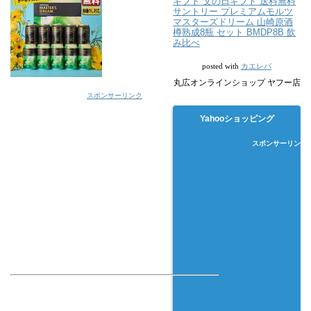
ギフト 父の日ギフト 送料無料
サントリー プレミアムモルツ
マスターズドリーム 山崎原酒
樽熟成8瓶 セット BMDP8B 飲
み比べ
カエレバ
posted with
丸広オンラインショップ ヤフー店
スポンサーリンク
Yahooショッピング
スポンサーリンク