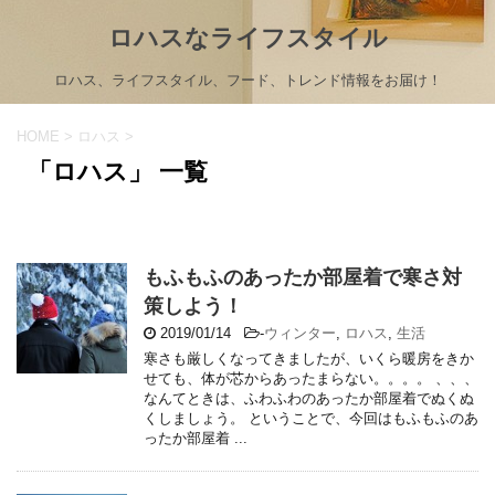
ロハスなライフスタイル
ロハス、ライフスタイル、フード、トレンド情報をお届け！
HOME
>
ロハス
>
「ロハス」 一覧
もふもふのあったか部屋着で寒さ対
策しよう！
2019/01/14
-
ウィンター
,
ロハス
,
生活
寒さも厳しくなってきましたが、いくら暖房をきか
せても、体が芯からあったまらない。。。。 、、、
なんてときは、ふわふわのあったか部屋着でぬくぬ
くしましょう。 ということで、今回はもふもふのあ
ったか部屋着 ...