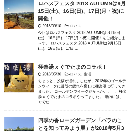
ロハスフェスタ 2018 AUTUMNは9月
15日(土)、16日(日)、17日(月・祝)に
開催！
2018/09/10
-
ロハス
今回はロハスフェスタ 2018 AUTUMNは9月15日
(土)、16日(日)、17日(月・祝)に開催！をご紹介しま
～す。 ロハスフェスタ 2018 AUTUMNは9月15日
(土)、16日(日)、17日 ...
極楽湯 x ぐでたまのコラボ！
2018/05/30
-
ロハス
,
生活
ちょっと、投稿が遅れましたが、2018年のゴールデ
ンウィークに普段の疲れを癒しに極楽湯に行ってき
ました。 ゴールデンウイークだからか、、、、極楽
湯 x ぐでたまのコラボやってました。 館内には、
ぐでた ...
四季の香ローズガーデン「バラのこ
とを知ってみよう展」が2018年5月3